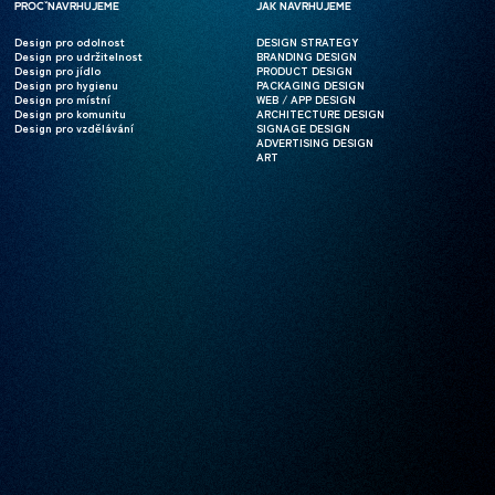
PROČ NAVRHUJEME
PROČ NAVRHUJEME
JAK NAVRHUJEME
JAK NAVRHUJEME
Design pro odolnost
Design pro odolnost
DESIGN STRATEGY
DESIGN STRATEGY
Design pro udržitelnost
Design pro udržitelnost
BRANDING DESIGN
BRANDING DESIGN
Design pro jídlo
Design pro jídlo
PRODUCT DESIGN
PRODUCT DESIGN
Design pro hygienu
Design pro hygienu
PACKAGING DESIGN
PACKAGING DESIGN
Design pro místní
Design pro místní
WEB / APP DESIGN
WEB / APP DESIGN
Design pro komunitu
Design pro komunitu
ARCHITECTURE DESIGN
ARCHITECTURE DESIGN
Design pro vzdělávání
Design pro vzdělávání
SIGNAGE DESIGN
SIGNAGE DESIGN
ADVERTISING DESIGN
ADVERTISING DESIGN
ART
ART