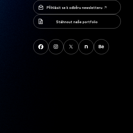
Přihlásit se k odběru newsletteru
Přihlásit se k odběru newsletteru
Stáhnout naše portfolio
Stáhnout naše portfolio
FaceBook
instagram
X
note
behance