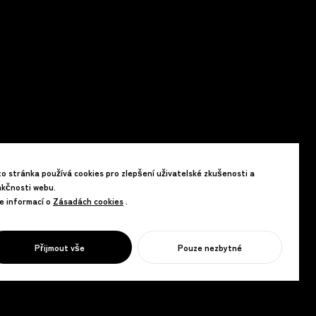
o stránka používá cookies pro zlepšení uživatelské zkušenosti a
nkčnosti webu.
e informací o
Zásadách cookies
Zásadách cookies
.
Přijmout vše
Pouze nezbytné
ZAHAJTE SVŮJ PROJEKT