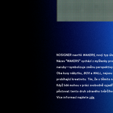
NOSIGNER navrhli
WAKERS
, nový typ ú
Název "WAKERS" vychází z myšlenky pr
naruby—symbolizuje změnu perspektivy
Oba kusy nábytku,
BOX
a
WALL
, nejsou
probíhající kreativitu. Tím, že s těmito 
Když lidé mohou v práci svobodně vyjadřo
pěstovat tento druh zdravého tvůrčího
Více informací najdete
zde
zde
.