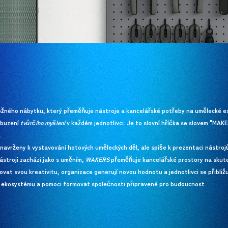
ložného nábytku, který přeměňuje nástroje a kancelářské potřeby na umělecké ex
obuzení
tvůrčího myšlení
v každém jednotlivci. Je to slovní hříčka se slovem "MAK
.
 navrženy k vystavování hotových uměleckých děl, ale spíše k prezentaci nástroj
nástroji zachází jako s uměním,
WAKERS
přeměňuje kancelářské prostory na skute
vat svou kreativitu, organizace generují novou hodnotu a jednotlivci se přibližuj
 ekosystému a pomoci formovat společnosti připravené pro budoucnost.