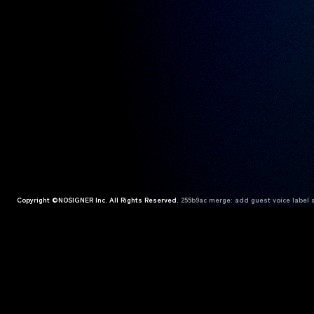
Copyright ©NOSIGNER Inc. All Rights Reserved.
255b9ac merge: add guest voice label a