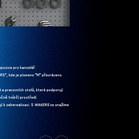
pozice pro kancelář.
ERS", kde je písmeno "M" převráceno
ů a pracovních stolů, které podporují
čně tvůrčí prostředí.
í k seberealizaci. S
WAKERS
se snažíme