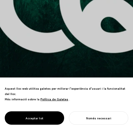
Aquest lloc web utilitza galetes per millorar l'experiència d'usuari i la funcionalitat
del lloc.
Més informació sobre la
Política de Galetes
Política de Galetes
.
PROJECT
CQ : QUOCIENT
Marca de servei que visualitza una
DE CARBONI
societat amb carboni negatiu a través
NEUTRE
Acceptar tot
Només necessari
d'estils de vida descarbonitzats.
COMENÇA EL TEU PROJECTE