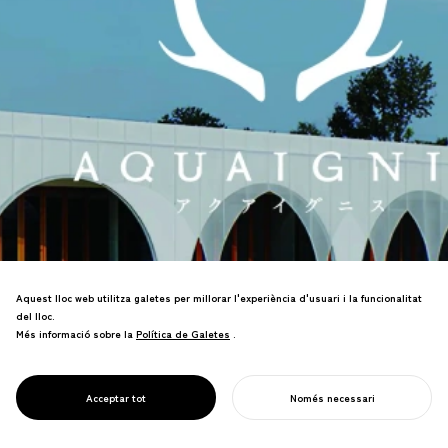
Aquest lloc web utilitza galetes per millorar l'experiència d'usuari i la funcionalitat
del lloc.
Més informació sobre la
Política de Galetes
Política de Galetes
.
Vam liderar la renovació de marca
d'Aqua Ignis, un complex turístic a
PROJECT
AQUAIGNIS
Acceptar tot
Només necessari
Yunoyama Onsen, Prefectura de Mie.
COMENÇA EL TEU PROJECTE