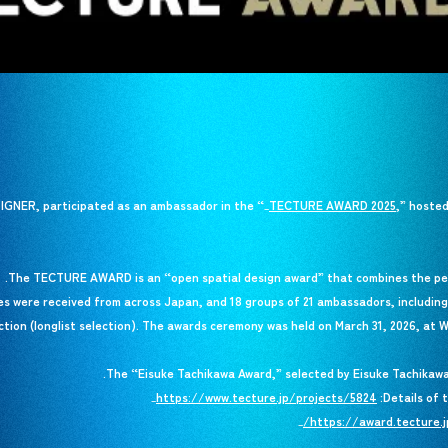
IGNER, participated as an ambassador in the “
TECTURE AWARD 2025
TECTURE AWARD 2025
,” hosted
_
The TECTURE AWARD is an “open spatial design award” that combines the pers
ies were received from across Japan, and 18 groups of 21 ambassadors, including 
ction (longlist selection). The awards ceremony was held on March 31, 2026, at
The “Eisuke Tachikawa Award,” selected by Eisuke Tachikaw
https://www.tecture.jp/projects/5824
https://www.tecture.jp/projects/5824
_
https://award.tecture.jp
https://award.tecture.jp
_