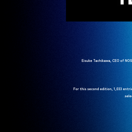
Eisuke Tachikawa, CEO of NOS
For this second edition, 1,033 entr
sele