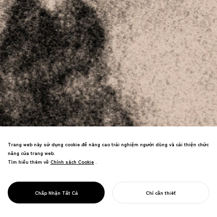
Trang web này sử dụng cookie để nâng cao trải nghiệm người dùng và cải thiện chức
NOSIGNER thiết kế các giải pháp thiết kế
năng của trang web.
vệ sinh bảo vệ sinh mạng và cộng đồng.
Tìm hiểu thêm về
Chính sách Cookie
Chính sách Cookie
.
Chúng tôi phát triển các công cụ phòng
ngừa lây nhiễm và các sáng kiến sức
THIẾT KẾ CHO VỆ
khỏe cộng đồng thúc đẩy thay đổi hành
Chấp Nhận Tất Cả
Chỉ cần thiết
SINH
vi.
BẮT ĐẦU DỰ ÁN CỦA BẠN