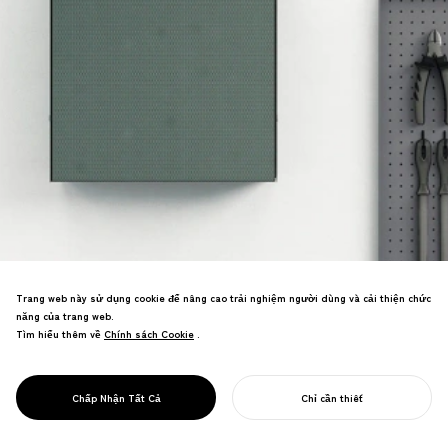
Trang web này sử dụng cookie để nâng cao trải nghiệm người dùng và cải thiện chức
năng của trang web.
Tìm hiểu thêm về
Chính sách Cookie
Chính sách Cookie
.
Nội thất văn phòng tái tưởng tượng các
công cụ như tác phẩm điêu khắc. Không
gian làm việc trở thành phòng trưng bày
PROJECT
WAKERS
Chấp Nhận Tất Cả
Chỉ cần thiết
của sự sáng tạo chức năng.
BẮT ĐẦU DỰ ÁN CỦA BẠN