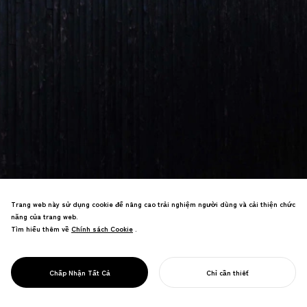
Trang web này sử dụng cookie để nâng cao trải nghiệm người dùng và cải thiện chức
năng của trang web.
Tìm hiểu thêm về
Chính sách Cookie
Chính sách Cookie
.
Thiết kế cơ sở chăm sóc cuối đời giành
giải Architecture MasterPrize Award
PROJECT
SACHI HOUSE
Chấp Nhận Tất Cả
Chỉ cần thiết
cùng các danh hiệu quốc tế khác.
BẮT ĐẦU DỰ ÁN CỦA BẠN