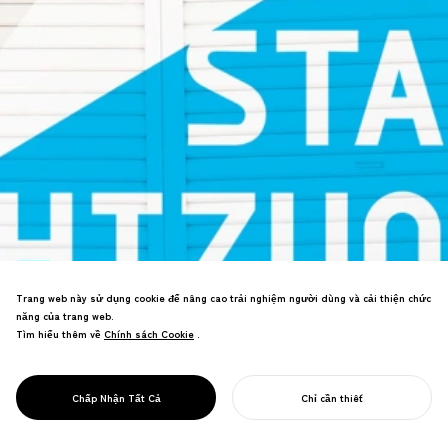
Trang web này sử dụng cookie để nâng cao trải nghiệm người dùng và cải thiện chức
năng của trang web.
Xây dựng thương hiệu trung tâm nghệ
Tìm hiểu thêm về
Chính sách Cookie
Chính sách Cookie
.
thuật văn hóa Shizuoka. Khái niệm
PROJECT
"Thành phố như Nhà hát" thiết lập chiến
ON STAGE
lược cho điểm đến nghệ thuật biểu diễn
SHIZUOKA
Chấp Nhận Tất Cả
Chỉ cần thiết
quốc tế.
BẮT ĐẦU DỰ ÁN CỦA BẠN