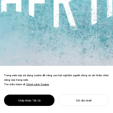
Trang web này sử dụng cookie để nâng cao trải nghiệm người dùng và cải thiện chức
năng của trang web.
Tìm hiểu thêm về
Chính sách Cookie
Chính sách Cookie
.
Nghiên cứu nuôi dưỡng việc bảo vệ đại
dương bằng cách kết nối tình cảm của
PROJECT
ĐẠI DƯƠNG MẸ
Chấp Nhận Tất Cả
Chỉ cần thiết
chúng ta đối với biển với tình mẫu tử.
BẮT ĐẦU DỰ ÁN CỦA BẠN