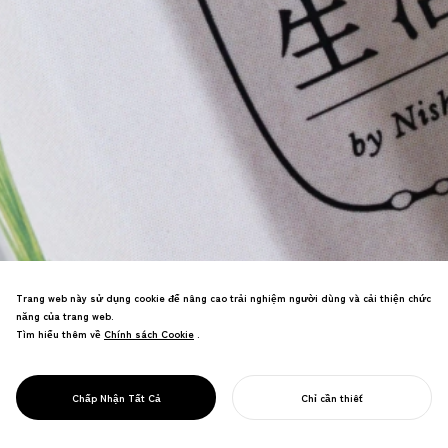
Trang web này sử dụng cookie để nâng cao trải nghiệm người dùng và cải thiện chức
năng của trang web.
Tìm hiểu thêm về
Chính sách Cookie
Chính sách Cookie
.
Định nghĩa lại thương hiệu
Tsukemono（Dưa muối Nhật Bản）lịch
sử của Kyoto với một dự án kinh doanh
PROJECT
HAKKO SEIKATSU
Chấp Nhận Tất Cả
Chỉ cần thiết
mới tại ga Kyoto.
BẮT ĐẦU DỰ ÁN CỦA BẠN