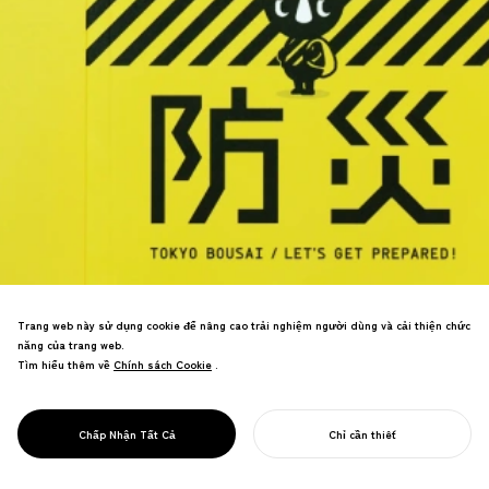
Trang web này sử dụng cookie để nâng cao trải nghiệm người dùng và cải thiện chức
năng của trang web.
8,03 triệu bản được phát đến tất cả các
Tìm hiểu thêm về
Chính sách Cookie
Chính sách Cookie
.
hộ gia đình Tokyo—ấn phẩm chính phủ
lớn nhất từ trước đến nay. Sách chuẩn bị
ứng phó thảm họa giành giải Vàng Thiết
PROJECT
TOKYO BOUSAI
Chấp Nhận Tất Cả
Chỉ cần thiết
kế Tốt, chuyển đổi văn hóa an toàn.
BẮT ĐẦU DỰ ÁN CỦA BẠN