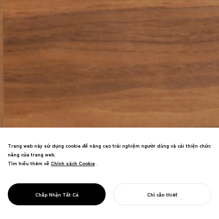
Trang web này sử dụng cookie để nâng cao trải nghiệm người dùng và cải thiện chức
năng của trang web.
Tìm hiểu thêm về
Chính sách Cookie
Chính sách Cookie
.
Thiết kế ghế lấy cảm hứng từ hình dạng
động vật—đơn giản, chức năng, tự
PROJECT
MỘT CHIẾC GHẾ
Chấp Nhận Tất Cả
Chỉ cần thiết
nhiên.
BẮT ĐẦU DỰ ÁN CỦA BẠN