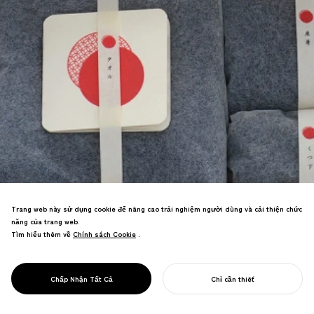
Thiết kế và phát triển sản phẩm cho
Trang web này sử dụng cookie để nâng cao trải nghiệm người dùng và cải thiện chức
thương hiệu thủ công truyền thống
năng của trang web.
hướng đến trẻ em từ 0-6 tuổi. Tạo ra thị
Tìm hiểu thêm về
Chính sách Cookie
Chính sách Cookie
.
trường mới cho các ngành công nghiệp
truyền thống và nhận được nhiều giải
thưởng, bao gồm Giải thưởng Thiết kế
PROJECT
AERU
Chấp Nhận Tất Cả
Chỉ cần thiết
Tốt.
BẮT ĐẦU DỰ ÁN CỦA BẠN