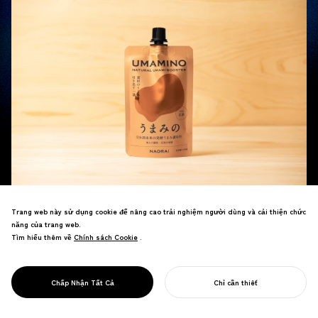
Trang web này sử dụng cookie để nâng cao trải nghiệm người dùng và cải thiện chức
năng của trang web.
Tìm hiểu thêm về
Chính sách Cookie
Chính sách Cookie
.
NOSIGNER has directed the branding and package design for “UMAMINO,” a new
fermented umami seasoning derived from Japanese sake. The product was
launched on Friday, June 12, 2026, by Naorai Inc. (Headquarters: Kure City, Hiroshima
Chấp Nhận Tất Cả
Chỉ cần thiết
BẮT ĐẦU DỰ ÁN CỦA BẠN
Prefecture; Representative Director: Koichiro Miyake), a company known for producing
and selling “JOCHU” (the “third Japanese liquor”) by distilling sake using their