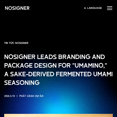
TRANG CHỦ
LANGUAGE
CHỌN NGÔN NGỮ
TIN TỨC NOSIGNER
NOSIGNER LEADS BRANDING AND
PACKAGE DESIGN FOR "UMAMINO,"
A SAKE-DERIVED FERMENTED UMAMI
SEASONING
2026.6.19
PHÁT HÀNH DỰ ÁN