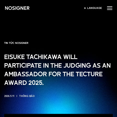
TRANG CHỦ
LANGUAGE
CHỌN NGÔN NGỮ
TIN TỨC NOSIGNER
EISUKE TACHIKAWA WILL
PARTICIPATE IN THE JUDGING AS AN
AMBASSADOR FOR THE TECTURE
AWARD 2025.
2026.5.11
THÔNG BÁO