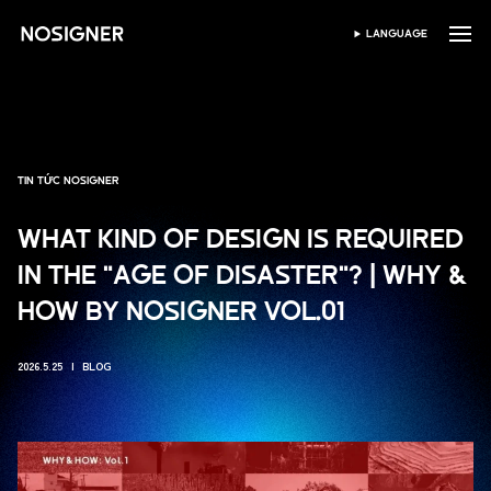
TRANG CHỦ
LANGUAGE
CHỌN NGÔN NGỮ
TIN TỨC NOSIGNER
WHAT KIND OF DESIGN IS REQUIRED
IN THE "AGE OF DISASTER"? | WHY &
HOW BY NOSIGNER VOL.01
2026.5.25
BLOG