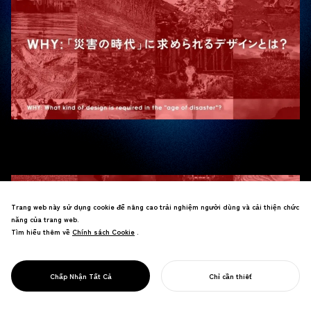
Trang web này sử dụng cookie để nâng cao trải nghiệm người dùng và cải thiện chức
năng của trang web.
Tìm hiểu thêm về
Chính sách Cookie
Chính sách Cookie
.
Chấp Nhận Tất Cả
Chỉ cần thiết
BẮT ĐẦU DỰ ÁN CỦA BẠN