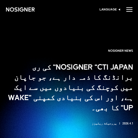
ہوم
LANGUAGE
زبان منتخب کریں
NOSIGNER NEWS
NOSIGNER "CTI JAPAN" کی ری
برانڈنگ کا ذمہ دار ہے، جو جاپان
میں کوچنگ کی بنیادوں میں سے ایک
ہے، اور اس کی بنیادی کمپنی "WAKE
UP" کا بھی۔
2026.4.1
پروجیکٹ ریلیزز