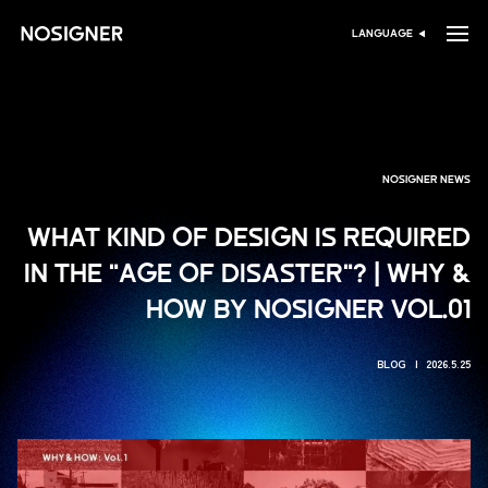
ہوم
LANGUAGE
زبان منتخب کریں
NOSIGNER NEWS
WHAT KIND OF DESIGN IS REQUIRED
IN THE "AGE OF DISASTER"? | WHY &
HOW BY NOSIGNER VOL.01
BLOG
2026.5.25