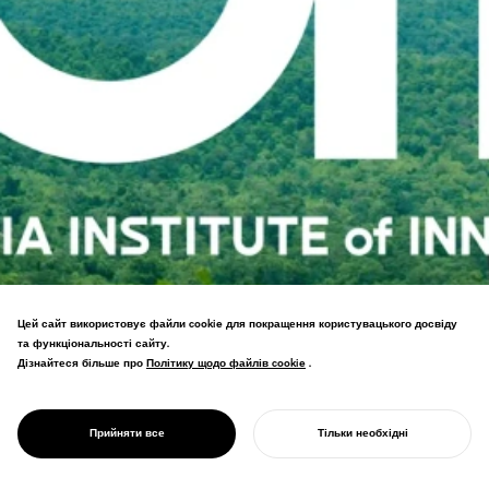
Цей сайт використовує файли cookie для покращення користувацького досвіду
та функціональності сайту.
Led the revitalization of the Asia
Дізнайтеся більше про
Політику щодо файлів cookie
Політику щодо файлів cookie
.
Innovation University, which cultivates
PROJECT
global leaders who contribute to the
ASIA INSTITUTE
future of the planet from the far corners of
OF INNOVATION
Прийняти все
Тільки необхідні
Asia.
ПОЧНІТЬ СВІЙ ПРОЄКТ