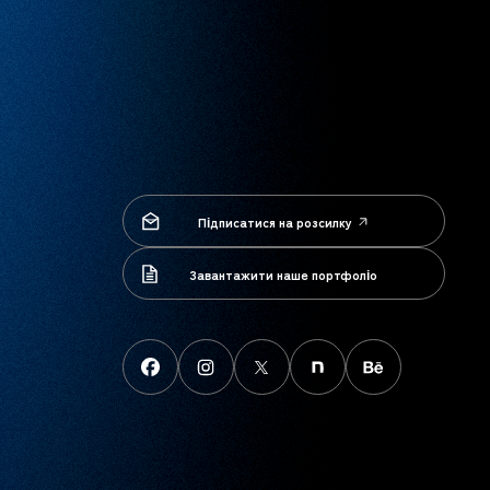
Підписатися на розсилку
Підписатися на розсилку
Завантажити наше портфоліо
Завантажити наше портфоліо
FaceBook
instagram
X
note
behance