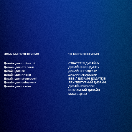
ЧОМУ МИ ПРОЕКТУЄМО
ЧОМУ МИ ПРОЕКТУЄМО
ЯК МИ ПРОЕКТУЄМО
ЯК МИ ПРОЕКТУЄМО
Дизайн для стійкості
Дизайн для стійкості
СТРАТЕГІЯ ДИЗАЙНУ
СТРАТЕГІЯ ДИЗАЙНУ
Дизайн для сталості
Дизайн для сталості
ДИЗАЙН БРЕНДИНГУ
ДИЗАЙН БРЕНДИНГУ
Дизайн для їжі
Дизайн для їжі
ДИЗАЙН ПРОДУКТУ
ДИЗАЙН ПРОДУКТУ
Дизайн для гігієни
Дизайн для гігієни
ДИЗАЙН УПАКОВКИ
ДИЗАЙН УПАКОВКИ
Дизайн для місцевості
Дизайн для місцевості
ВЕБ / ДИЗАЙН ДОДАТКІВ
ВЕБ / ДИЗАЙН ДОДАТКІВ
Дизайн для спільноти
Дизайн для спільноти
АРХІТЕКТУРНИЙ ДИЗАЙН
АРХІТЕКТУРНИЙ ДИЗАЙН
Дизайн для освіти
Дизайн для освіти
ДИЗАЙН ВИВІСОК
ДИЗАЙН ВИВІСОК
РЕКЛАМНИЙ ДИЗАЙН
РЕКЛАМНИЙ ДИЗАЙН
МИСТЕЦТВО
МИСТЕЦТВО