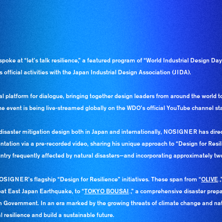
e at “let’s talk resilience,” a featured program of “World Industrial Design Da
 official activities with the Japan Industrial Design Association (JIDA).
al platform for dialogue, bringing together design leaders from around the world to
The event is being live-streamed globally on the WDO’s official YouTube channel st
saster mitigation design both in Japan and internationally, NOSIGNER has directl
ntation via a pre-recorded video, sharing his unique approach to “Design for Resil
try frequently affected by natural disasters—and incorporating approximately tw
OSIGNER’s flagship “Design for Resilience” initiatives. These span from “
OLIVE
OLIVE
_
eat East Japan Earthquake, to “
TOKYO BOUSAI
TOKYO BOUSAI
,” a comprehensive disaster pre
_
n Government. In an era marked by the growing threats of climate change and natu
 resilience and build a sustainable future.