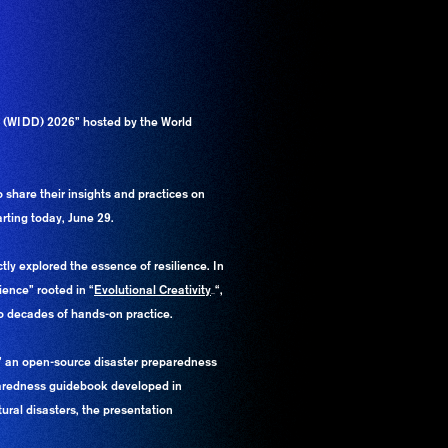
y (WIDD) 2026” hosted by the World
 share their insights and practices on
arting today, June 29.
y explored the essence of resilience. In
ience” rooted in “
Evolutional Creativity
Evolutional Creativity
“,
_
o decades of hands-on practice.
,” an open-source disaster preparedness
paredness guidebook developed in
ral disasters, the presentation