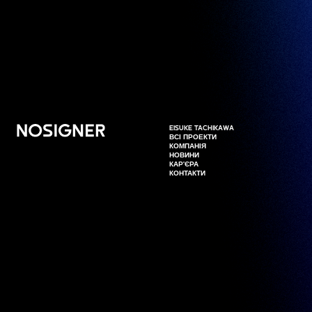
ГОЛОВНА
EISUKE TACHIKAWA
EISUKE TACHIKAWA
ВСІ ПРОЕКТИ
ВСІ ПРОЕКТИ
КОМПАНІЯ
КОМПАНІЯ
НОВИНИ
НОВИНИ
КАР'ЄРА
КАР'ЄРА
КОНТАКТИ
КОНТАКТИ