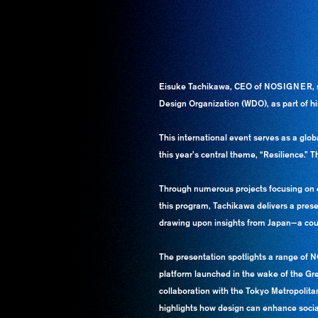
Eisuke Tachikawa, CEO of NOSIGNER, spok
Design Organization (WDO), as part of his
This international event serves as a glob
this year’s central theme, “Resilience.” 
Through numerous projects focusing on di
this program, Tachikawa delivers a prese
drawing upon insights from Japan—a coun
The presentation spotlights a range of N
platform launched in the wake of the Gr
collaboration with the Tokyo Metropolita
highlights how design can enhance social