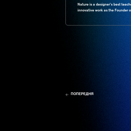
Nature is a designer’s best teach
innovative work as the Founder 
ПОПЕРЕДНЯ