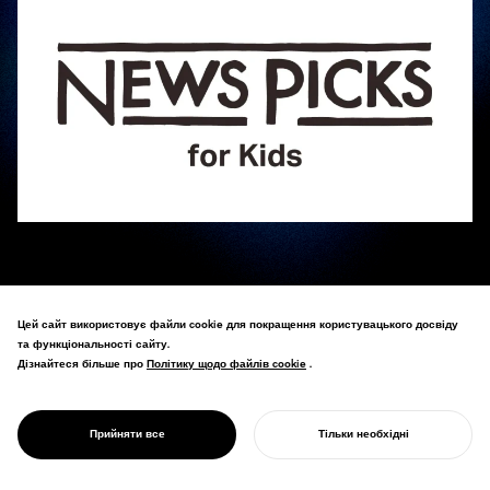
NOSIGNER（ノザイナー）代表『進化思考』著書 太刀川英輔が、小中学生向けの子ども向け
Цей сайт використовує файли cookie для покращення користувацького досвіду
新聞「NewsPicks for Kids」の特集「WORLD FULL LIFE」において、生物多様性と進化の仕
та функціональності сайту.
組みに関するインタビューを受けました。
Дізнайтеся більше про
Політику щодо файлів cookie
Політику щодо файлів cookie
.
「NewsPicks for Kids」は、「家族でもっと話そう、世界のこと。」をビジョンに、経済ソ
ーシャルメディア「NewsPicks」が発行し、単なる情報の習得ではなく、子どもたちが自ら
問いを立て、考えをアウトプットするための「イシュー」を届けています。
Прийняти все
Тільки необхідні
ПОЧНІТЬ СВІЙ ПРОЄКТ
今回の特集では、気候変動や環境破壊による絶滅危機が叫ばれる一方で、新たな生物の発見
スピードが歴史上最速となっている現状に着目し、生態系の多様性が世界を成り立たせる力