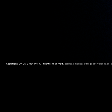
Copyright ©NOSIGNER Inc. All Rights Reserved.
255b9ac merge: add guest voice label a