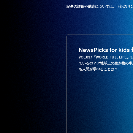
記事の詳細や購読については、下記のリ
NewsPicks for k
VOL.037『WORLD FULL 
ているの？📍地球上の生き物の
ち人間が学べることは？