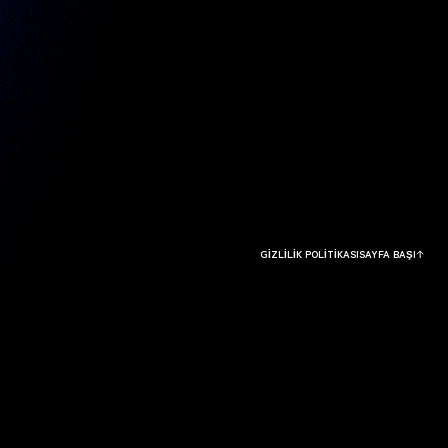
GİZLİLİK POLİTİKASI
SAYFA BAŞI