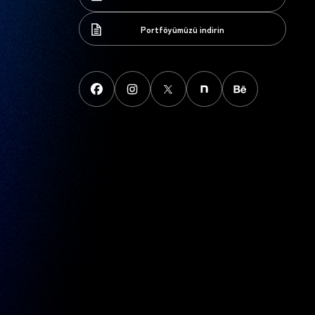
Portföyümüzü indirin
Portföyümüzü indirin
FaceBook
instagram
X
note
behance