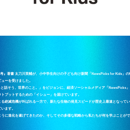
著書 太刀川英輔が、小中学生向けの子ども向け新聞「NewsPicks for Kids」の特
ビューを受けました。
、「家族でもっと話そう、世界のこと。」をビジョンに、経済ソーシャルメディア「NewsPi
ウトプットするための「イシュー」を届けています。
よる絶滅危機が叫ばれる一方で、新たな生物の発見スピードが歴史上最速となってい
ています。
ように進化を遂げてきたのか、そしてその多様な戦略から私たちが何を学ぶことがで