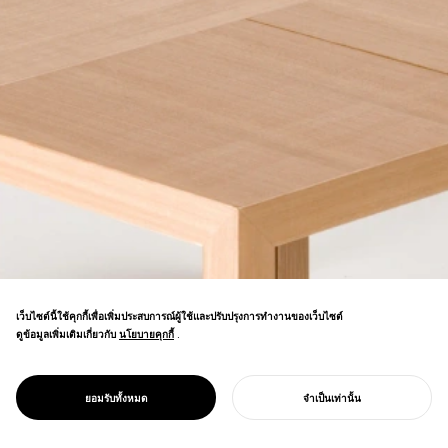
เว็บไซต์นี้ใช้คุกกี้เพื่อเพิ่มประสบการณ์ผู้ใช้และปรับปรุงการทำงานของเว็บไซต์
ดูข้อมูลเพิ่มเติมเกี่ยวกับ
นโยบายคุกกี้
นโยบายคุกกี้
.
ระบบเฟอร์นิเจอร์แบบโมดูลาร์ที่สร้างความซับ
ซ้อนจากหน่วยพื้นฐานที่น้อยที่สุด ส่วนประกอบ
ที่เรียบง่ายรวมกันเป็นฟังก์ชันที่ซับซ้อนด้วย
PROJECT
หน่วย
ยอมรับทั้งหมด
จำเป็นเท่านั้น
ความยืดหยุ่นที่ไม่มีขีดจำกัด
เริ่มโครงการของคุณ