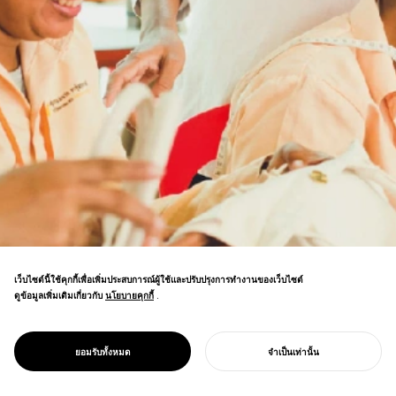
เว็บไซต์นี้ใช้คุกกี้เพื่อเพิ่มประสบการณ์ผู้ใช้และปรับปรุงการทำงานของเว็บไซต์
ดูข้อมูลเพิ่มเติมเกี่ยวกับ
นโยบายคุกกี้
นโยบายคุกกี้
.
การกำกับงานสร้างสรรค์สำหรับ SALA SUSU
แบรนด์เสริมพลังผู้หญิงกัมพูชา ผลิตภัณฑ์ที่เน้น
ความปลอดภัยและใช้งานได้จริงสร้างกำไรเพิ่ม
PROJECT
SALA SUSU
ยอมรับทั้งหมด
จำเป็นเท่านั้น
ขึ้น 5 เท่า
เริ่มโครงการของคุณ