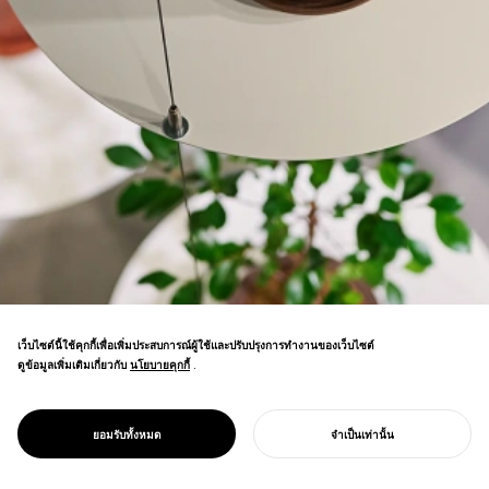
เว็บไซต์นี้ใช้คุกกี้เพื่อเพิ่มประสบการณ์ผู้ใช้และปรับปรุงการทำงานของเว็บไซต์
ดูข้อมูลเพิ่มเติมเกี่ยวกับ
นโยบายคุกกี้
นโยบายคุกกี้
.
ร้านช่วยเหลือพืชภายใน—การสร้างเรื่องเล่า
ใหม่สำหรับต้นไม้ในบ้านที่ขาดการเชื่อมต่อกับ
PROJECT
REN
ยอมรับทั้งหมด
จำเป็นเท่านั้น
ธรรมชาติ
เริ่มโครงการของคุณ