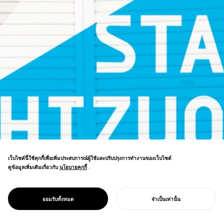
เว็บไซต์นี้ใช้คุกกี้เพื่อเพิ่มประสบการณ์ผู้ใช้และปรับปรุงการทำงานของเว็บไซต์
ดูข้อมูลเพิ่มเติมเกี่ยวกับ
นโยบายคุกกี้
นโยบายคุกกี้
.
การสร้างแบรนด์ศูนย์กลางศิลปวัฒนธรรมชิซูโอ
PROJECT
กะ แนวคิด "เมืองในฐานะโรงละคร" กำหนด
ON STAGE
กลยุทธ์สำหรับจุดหมายปลายทางศิลปะการ
SHIZUOKA
ยอมรับทั้งหมด
จำเป็นเท่านั้น
แสดงระดับนานาชาติ
เริ่มโครงการของคุณ