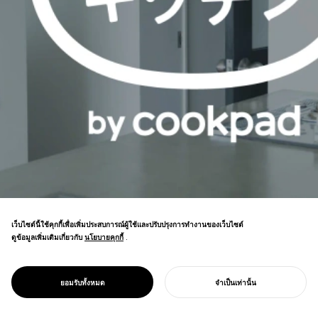
เว็บไซต์นี้ใช้คุกกี้เพื่อเพิ่มประสบการณ์ผู้ใช้และปรับปรุงการทำงานของเว็บไซต์
ดูข้อมูลเพิ่มเติมเกี่ยวกับ
นโยบายคุกกี้
นโยบายคุกกี้
.
PROJECT
เว็บไซต์สูตรอาหารที่ใหญ่ที่สุดของญี่ปุ่นสร้าง
ครัวสนุกโดย
กิจการอสังหาริมทรัพย์ที่เน้นห้องครัว การให้
COOKPAD
ยอมรับทั้งหมด
จำเป็นเท่านั้น
พื้นที่ที่ขยายความสุขในการทำอาหาร
เริ่มโครงการของคุณ