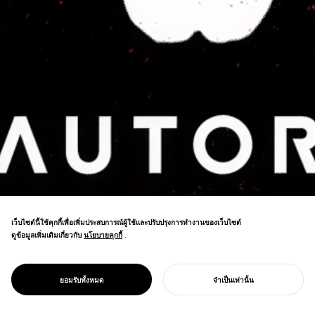
เว็บไซต์นี้ใช้คุกกี้เพื่อเพิ่มประสบการณ์ผู้ใช้และปรับปรุงการทำงานของเว็บไซต์
ดูข้อมูลเพิ่มเติมเกี่ยวกับ
นโยบายคุกกี้
นโยบายคุกกี้
.
จาก RPA สู่ Web Auto Robot—การสร้าง
PROJECT
AUTORO
ยอมรับทั้งหมด
จำเป็นเท่านั้น
แบรนด์ที่ชี้แจงวัตถุประสงค์อย่างชัดเจน
เริ่มโครงการของคุณ