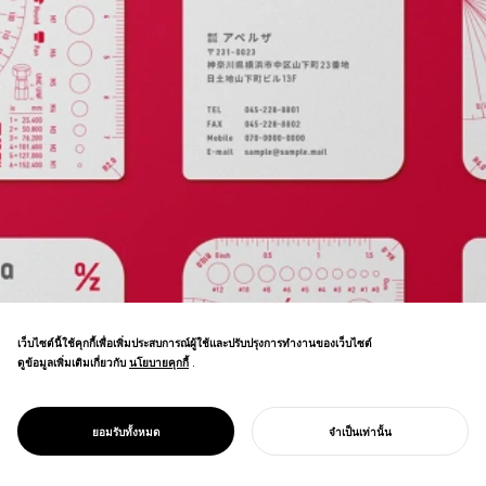
เว็บไซต์นี้ใช้คุกกี้เพื่อเพิ่มประสบการณ์ผู้ใช้และปรับปรุงการทำงานของเว็บไซต์
แพลตฟอร์มการเปลี่ยนแปลงดิจิทัลสำหรับการ
ดูข้อมูลเพิ่มเติมเกี่ยวกับ
นโยบายคุกกี้
นโยบายคุกกี้
.
ผลิต—การจัดหาชิ้นส่วนที่ขับเคลื่อนด้วย AI
และการเพิ่มประสิทธิภาพเวิร์กโฟลว์เพื่อเสริม
สร้างความสามารถในการแข่งขันของ
PROJECT
APERZA
ยอมรับทั้งหมด
จำเป็นเท่านั้น
อุตสาหกรรมญี่ปุ่น
เริ่มโครงการของคุณ