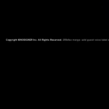
Copyright ©NOSIGNER Inc. All Rights Reserved.
255b9ac merge: add guest voice label a