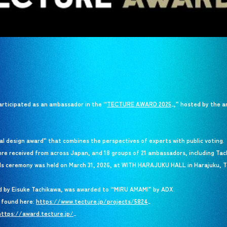
rticipated as an ambassador in the “
TECTURE AWARD 2025
TECTURE AWARD 2025
,” hosted by the a
_
 design award” that combines the perspectives of experts with public voting.
were received from across Japan, and 18 groups of 21 ambassadors, including Tach
ards ceremony was held on March 31, 2026, at WITH HARAJUKU HALL in Harajuku, T
d by Eisuke Tachikawa, was awarded to “MIRU AMAMI” by ADX.
e found here:
https://www.tecture.jp/projects/5824
https://www.tecture.jp/projects/5824
_
https://award.tecture.jp/
https://award.tecture.jp/
_