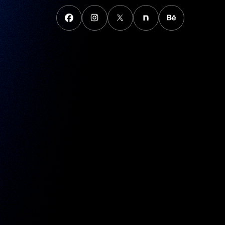
FaceBook
instagram
X
note
behance