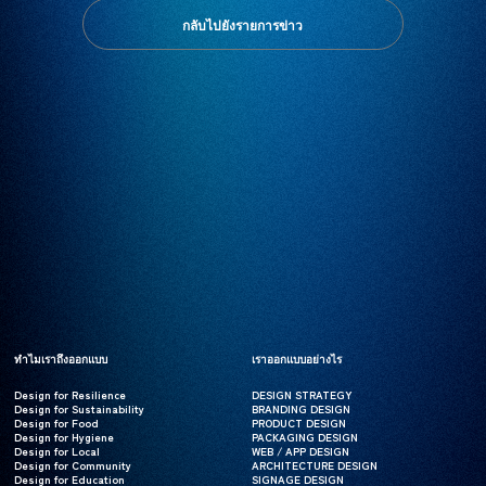
กลับไปยังรายการข่าว
ทำไมเราถึงออกแบบ
ทำไมเราถึงออกแบบ
เราออกแบบอย่างไร
เราออกแบบอย่างไร
Design for Resilience
Design for Resilience
DESIGN STRATEGY
DESIGN STRATEGY
Design for Sustainability
Design for Sustainability
BRANDING DESIGN
BRANDING DESIGN
Design for Food
Design for Food
PRODUCT DESIGN
PRODUCT DESIGN
Design for Hygiene
Design for Hygiene
PACKAGING DESIGN
PACKAGING DESIGN
Design for Local
Design for Local
WEB / APP DESIGN
WEB / APP DESIGN
Design for Community
Design for Community
ARCHITECTURE DESIGN
ARCHITECTURE DESIGN
Design for Education
Design for Education
SIGNAGE DESIGN
SIGNAGE DESIGN