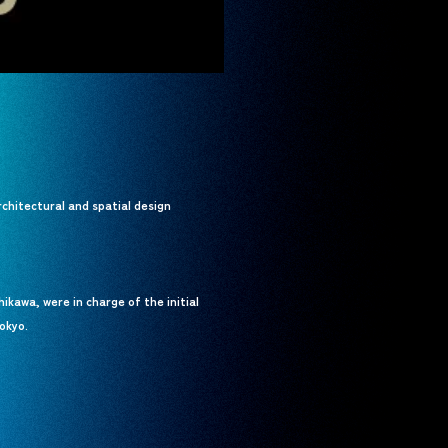
rchitectural and spatial design
ikawa, were in charge of the initial
okyo.