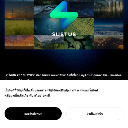
เราได้เปิดตัว "SUSTUS" สตาร์ทอัพจากมหาวิทยาลัยที่เชี่ยวชาญด้านการลดคาร์บอน และเสนอ
บริการ/การให้คำปรึกษาแก่บริษัทต่างๆ
SUSTUS เป็นสตาร์ทอัพจากมหาวิทยาลัยที่เปิดตัวโดย NOSIGNER ร่วมกับสมาชิกบัณฑิตวิทยาลัย
เว็บไซต์นี้ใช้คุกกี้เพื่อเพิ่มประสบการณ์ผู้ใช้และปรับปรุงการทำงานของเว็บไซต์
การออกแบบสื่อของมหาวิทยาลัยเคโอ โดยมุ่งเน้นการวัดและลดการปล่อยก๊าซ
ดูข้อมูลเพิ่มเติมเกี่ยวกับ
นโยบายคุกกี้
นโยบายคุกกี้
.
คาร์บอนไดออกไซด์ SUSTUS เสนอบริการและการให้คำปรึกษาที่เชี่ยวชาญด้านการลดคาร์บอน
แก่บริษัทต่างๆ โดยมีแอปพลิเคชันวัดการปล่อยก๊าซ CO2 ที่พัฒนาและออกแบบภายในเป็น
ศูนย์กลาง บริการของบริษัทประกอบด้วยรายงานการปล่อยก๊าซ CO2, การกำหนดกลยุทธ์การลด
ยอมรับทั้งหมด
จำเป็นเท่านั้น
ก๊าซ CO2 ที่มีประสิทธิภาพ และโปรแกรมการศึกษาเพื่อฝึกอบรมบุคลากรในทักษะการลดคาร์บอน
เริ่มโครงการของคุณ
งานให้คำปรึกษาของเราสำหรับ SAGA COLLECTIVE ได้ก่อให้เกิดบริษัทคาร์บอนศูนย์แห่งแรก
ของญี่ปุ่นในการผลิตเส้นบะหมี่, ชาเขียว, กระดาษ, การทอพรมแบบดั้งเดิม, สาหร่ายทะเล และ