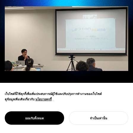
เว็บไซต์นี้ใช้คุกกี้เพื่อเพิ่มประสบการณ์ผู้ใช้และปรับปรุงการทำงานของเว็บไซต์
ผู้ก่อตั้ง NOSIGNER Eisuke Tachikawa ได้นำเวิร์กช็อป Evolutional Creativity ในเซสชันที่สาม
ดูข้อมูลเพิ่มเติมเกี่ยวกับ
นโยบายคุกกี้
นโยบายคุกกี้
.
ของ
Shiga 2100 Future Vision Forum
ซึ่งจัดร่วมกันโดยจังหวัดชิงะและสมาคมผู้บริหารองค์กรแห่ง
ชิงะ
ยอมรับทั้งหมด
จำเป็นเท่านั้น
ฟอรัมนี้รวบรวมผู้ว่าราชการจังหวัดและรองผู้ว่าราชการจังหวัดชิงะ เจ้าหน้าที่จังหวัด และนักวิจัย
เริ่มโครงการของคุณ
จากมหาวิทยาลัยในพื้นที่ โครงการนี้ทำหน้าที่เป็นแพลตฟอร์มในการหารือเกี่ยวกับวิสัยทัศน์ระยะ