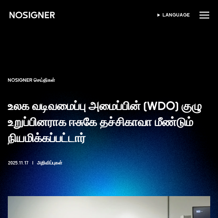
முகப்பு
LANGUAGE
மொழியைத் தேர்ந்தெடுக்கவும்
NOSIGNER செய்திகள்
உலக வடிவமைப்பு அமைப்பின் (WDO) குழு
உறுப்பினராக ஈசுகே தச்சிகாவா மீண்டும்
நியமிக்கப்பட்டார்
2025.11.17
அறிவிப்புகள்