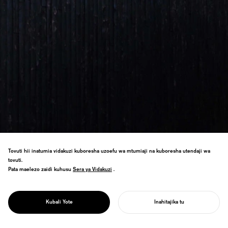
Tovuti hii inatumia vidakuzi kuboresha uzoefu wa mtumiaji na kuboresha utendaji wa
tovuti.
Pata maelezo zaidi kuhusu
Sera ya Vidakuzi
Sera ya Vidakuzi
.
Muundo wa kituo cha hospice unashinda
PROJECT
Tuzo ya Architecture MasterPrize
NYUMBA YA
miongoni mwa heshima nyingine za
SACHI
Kubali Yote
Inahitajika tu
kimataifa.
ANZA MRADI WAKO