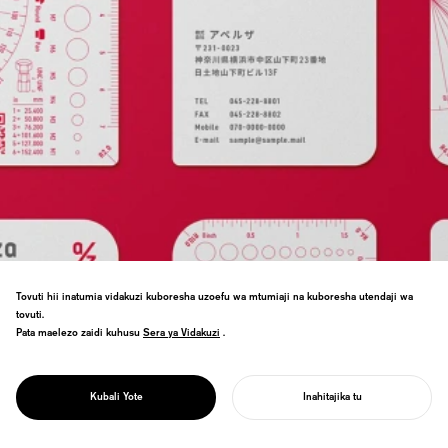
Tovuti hii inatumia vidakuzi kuboresha uzoefu wa mtumiaji na kuboresha utendaji wa
tovuti.
Jukwaa la mabadiliko ya kidijitali kwa
Pata maelezo zaidi kuhusu
Sera ya Vidakuzi
Sera ya Vidakuzi
.
utengenezaji—ununuzi wa vipengele
vinavyoongozwa na AI na uthabiti wa
PROJECT
mtiririko wa kazi kuimarisha ushindani wa
APERZA
Kubali Yote
Inahitajika tu
kiviwanda wa Japan.
ANZA MRADI WAKO