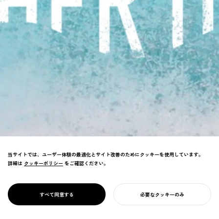
当サイトでは、ユーザー体験の最適化とサイト改善のためにクッキーを使用しています。
詳細は
クッキーポリシー
クッキーポリシー
をご確認ください。
人が持つ海への思いを、母への愛情として捉
PROJECT
MOTHER OCEAN
すべて同意する
必要なクッキーのみ
え、海を守る気持ちを育む研究。
あなたのプロジェクトを始める