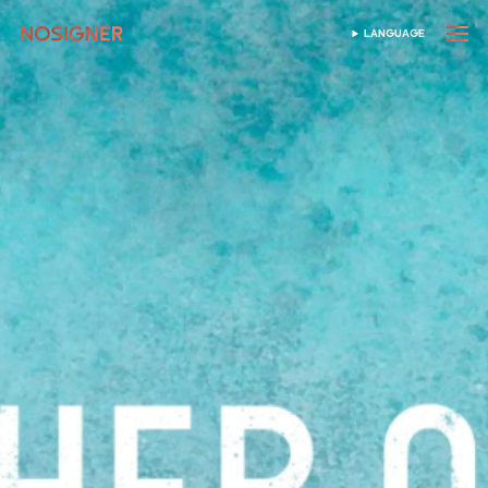
ホーム
LANGUAGE
SELECT LANGUAGE