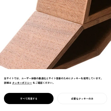
当サイトでは、ユーザー体験の最適化とサイト改善のためにクッキーを使用しています。
詳細は
クッキーポリシー
クッキーポリシー
をご確認ください。
磁石の引力を活かし、文具をひとつにまとめ
るステーショナリー。シンプルな構造と洗練
PROJECT
MAG CONTAINER
すべて同意する
必要なクッキーのみ
された造形で、机上を美しく整える。
あなたのプロジェクトを始める