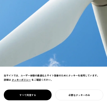
当サイトでは、ユーザー体験の最適化とサイト改善のためにクッキーを使用しています。
詳細は
クッキーポリシー
クッキーポリシー
をご確認ください。
再エネの地産地消と流通を促進、地域共生型
の循環を実現。ブランディングとサービスデ
PROJECT
E.CYCLE
すべて同意する
必要なクッキーのみ
ザインで事業成長に貢献。
あなたのプロジェクトを始める