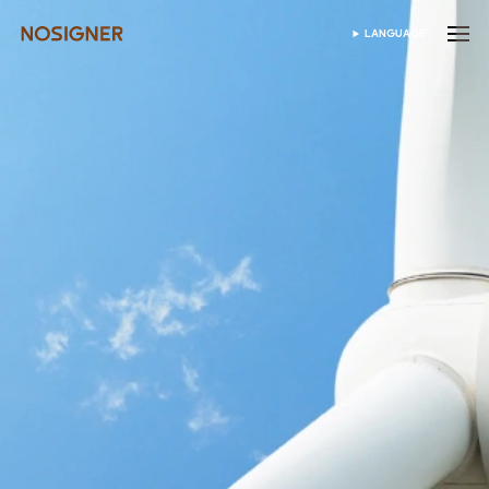
ホーム
LANGUAGE
SELECT LANGUAGE