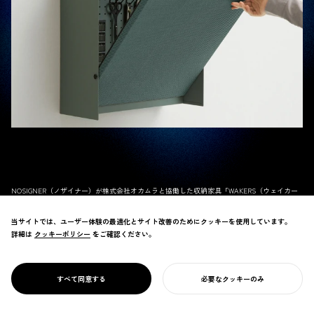
NOSIGNER（ノザイナー）が株式会社オカムラと協働した収納家具「WAKERS（ウェイカー
ズ）」が、Better Design Award 2025 Better Life部門にて入賞しました。
当サイトでは、ユーザー体験の最適化とサイト改善のためにクッキーを使用しています。
詳細は
クッキーポリシー
クッキーポリシー
をご確認ください。
「WAKERS」は、壁面に道具や文具をアートのように飾ることができる収納家具シリーズで
す。
オフィス空間に飾られるアートが持つ本来の力を、人の創造力を高めることと再定義し、一
すべて同意する
必要なクッキーのみ
あなたのプロジェクトを始める
人ひとりがより創造的になれる道具収納を目指して設計されました。ミニマルアートのよう
な佇まいと高い機能性を両立しています。