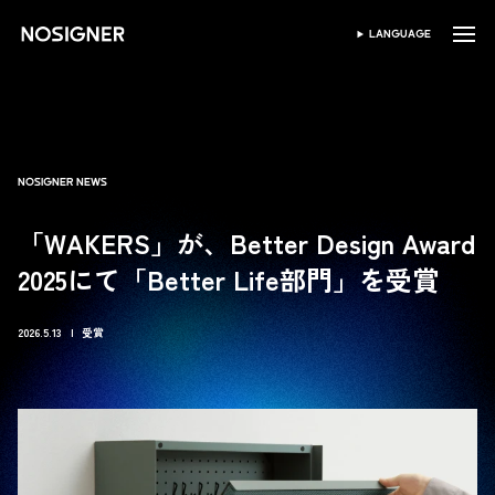
ホーム
LANGUAGE
SELECT LANGUAGE
NOSIGNER NEWS
「WAKERS」が、Better Design Award
2025にて「Better Life部門」を受賞
2026.5.13
受賞