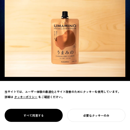
当サイトでは、ユーザー体験の最適化とサイト改善のためにクッキーを使用しています。
詳細は
クッキーポリシー
クッキーポリシー
をご確認ください。
NOSIGNER（ノザイナー）は、独自の特許製法「低温浄溜®」で“第三の和酒”「浄酎-
JOCHU-」を展開するナオライ株式会社（本社：広島県呉市、代表取締役：三宅紘一郎氏）
が、2026年6月12日（金）に発売した日本酒由来の発酵うま味調味料「UMAMINO（うまみ
すべて同意する
必要なクッキーのみ
あなたのプロジェクトを始める
の）」のブランディングおよびパッケージデザインを担当しました。