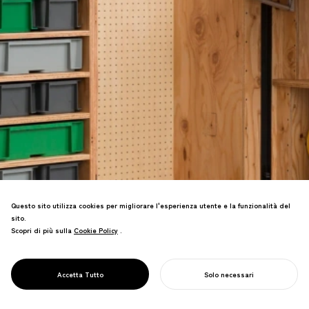
Questo sito utilizza cookies per migliorare l'esperienza utente e la funzionalità del
sito.
Scopri di più sulla
Cookie Policy
Cookie Policy
.
Progetto di trasformazione del
PROJECT
magazzino con mobili open-source. I
OPEN SOHKO
design gratuiti consentono
DESIGN
Accetta Tutto
Solo necessari
ristrutturazioni creative flessibili.
INIZIA IL TUO PROGETTO