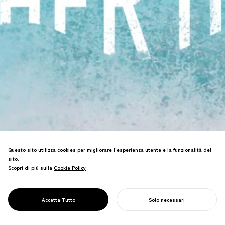
Questo sito utilizza cookies per migliorare l'esperienza utente e la funzionalità del
sito.
Scopri di più sulla
Cookie Policy
Cookie Policy
.
Ricerca che alimenta la protezione degli
oceani collegando i nostri sentimenti
PROJECT
OCEANO MADRE
Accetta Tutto
Solo necessari
per il mare con l'amore materno.
INIZIA IL TUO PROGETTO