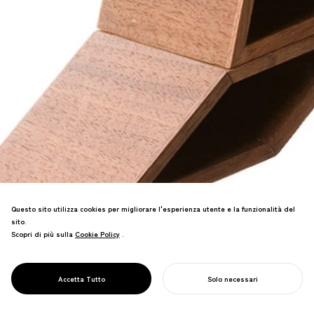
Questo sito utilizza cookies per migliorare l'esperienza utente e la funzionalità del
sito.
Scopri di più sulla
Cookie Policy
Cookie Policy
.
PROJECT
Sistema di cancelleria magnetica che
CONTENITORE
porta ordine alla scrivania attraverso
MAG
Accetta Tutto
Solo necessari
forze di attrazione e forme raffinate.
INIZIA IL TUO PROGETTO