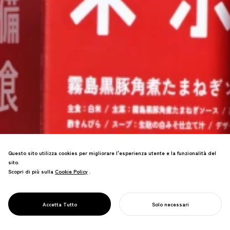
Questo sito utilizza cookies per migliorare l'esperienza utente e la funzionalità del
sito.
Scopri di più sulla
Cookie Policy
Cookie Policy
.
Cibo di emergenza riprogettato per il
piacere quotidiano—creare una cultura
di preparazione ai disastri attraverso
PROJECT
TOKYO BISHOKU
Accetta Tutto
Solo necessari
una cucina desiderabile.
INIZIA IL TUO PROGETTO