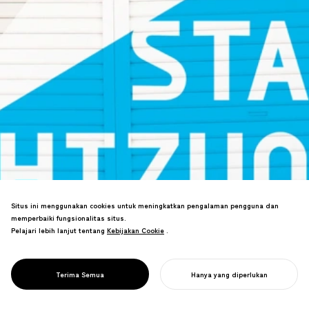
Situs ini menggunakan cookies untuk meningkatkan pengalaman pengguna dan
memperbaiki fungsionalitas situs.
Pelajari lebih lanjut tentang
Kebijakan Cookie
Kebijakan Cookie
.
Branding pusat seni budaya Shizuoka.
PROJECT
Konsep "Kota sebagai Teater"
ON STAGE
menetapkan strategi untuk destinasi
SHIZUOKA
Terima Semua
Hanya yang diperlukan
seni pertunjukan internasional.
MULAI PROYEK ANDA