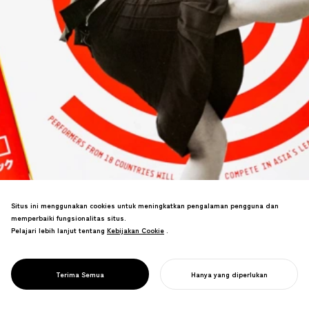
Situs ini menggunakan cookies untuk meningkatkan pengalaman pengguna dan
memperbaiki fungsionalitas situs.
Pelajari lebih lanjut tentang
Kebijakan Cookie
Kebijakan Cookie
.
PROJECT
DAIDOGEI
WORLD CUP IN
Branding untuk festival pertunjukan
SHIZUOKA
Terima Semua
Hanya yang diperlukan
jalanan terbesar di Asia.
MULAI PROYEK ANDA