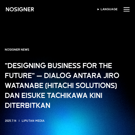
BERANDA
LANGUAGE
PILIH BAHASA
NOSIGNER NEWS
"DESIGNING BUSINESS FOR THE
FUTURE" — DIALOG ANTARA JIRO
WATANABE (HITACHI SOLUTIONS)
DAN EISUKE TACHIKAWA KINI
DITERBITKAN
2025.7.14
LIPUTAN MEDIA