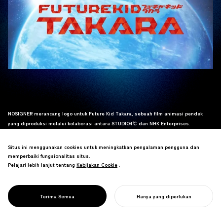
NOSIGNER merancang logo untuk Future Kid Takara, sebuah film animasi pendek
yang diproduksi melalui kolaborasi antara STUDIO4℃ dan NHK Enterprises.
Berpusat pada pendidikan krisis iklim, film ini direncanakan untuk digunakan
sebagai sumber pembelajaran di sekolah dan akan ditayangkan perdana di Expo
Situs ini menggunakan cookies untuk meningkatkan pengalaman pengguna dan
Hall "Shine Hat" selama Expo 2025 Osaka Kansai pada 25 September.
memperbaiki fungsionalitas situs.
Animasi pendek ini juga tersedia di YouTube.
Pelajari lebih lanjut tentang
Kebijakan Cookie
Kebijakan Cookie
.
Tonton
di sini
di sini
.
_
Pelajari lebih lanjut tentang proyek ini
di sini
di sini
.
Terima Semua
Hanya yang diperlukan
MULAI PROYEK ANDA