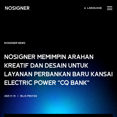
BERANDA
LANGUAGE
PILIH BAHASA
NOSIGNER NEWS
NOSIGNER MEMIMPIN ARAHAN
KREATIF DAN DESAIN UNTUK
LAYANAN PERBANKAN BARU KANSAI
ELECTRIC POWER "CQ BANK"
2025.11.19
RILIS PROYEK