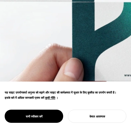
यह साइट उपयोगकर्ता अनुभव को बढ़ाने और साइट की कार्यक्षमता में सुधार के लिए कुकीज़ का उपयोग करती है।
इसके बारे में अधिक जानकारी प्राप्त करें
कुकी नीति
कुकी नीति
।
कंसल्टिंग फर्म रीब्रांडिंग। "वाइटल मैनेजमेंट" दर्शन का
सह-निर्माण किया, जो सेवा मूल्य की गहरी संचार को सक्षम
PROJECT
संबंध
सभी स्वीकार करें
केवल आवश्यक
बनाता है।
अपना प्रोजेक्ट शुरू करें